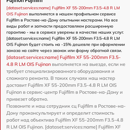
Fujinon Fujifilm
[dataset:services:name] Fujifilm XF 55-200mm F3.5-4.8 R LM
OIS Fujinon
выполняется в нашем профильном сервисе
Fujifilm в Ростове-на-Дону опытными мастерами. На все
виды работ и запчасти предоставляем расширенную
гарантию - мы в сервисе уверены в качестве наших услуг.
[dataset:services:name] Fujifilm XF 55-200mm F3.5-4.8 R LM
OIS Fujinon будет стоить на -15% дешевле при оформлении
заказа на сайте через звонок или форму обратной связи.
[dataset:services:name] Fujifilm XF 55-200mm F3.5-
4.8 R LM OIS Fujinon
выполняется на выезде, если не
требует специализированного оборудования и
сложного ремонта. В таких случаях наш мастер
доставит Fujifilm XF 55-200mm F3.5-4.8 R LM OIS
Fujinon в сервис-центр Fujifilm в Ростове-на-Дону и
привезет обратно.
Позвоните и наш сотрудник сц Fujifilm в Ростове-на-
Дону проконсультирует и определит стоимость
работ над объектива Fujifilm XF 55-200mm F3.5-4.8
R LM OIS Fujinon. [dataset:services:name] Fujifilm XF