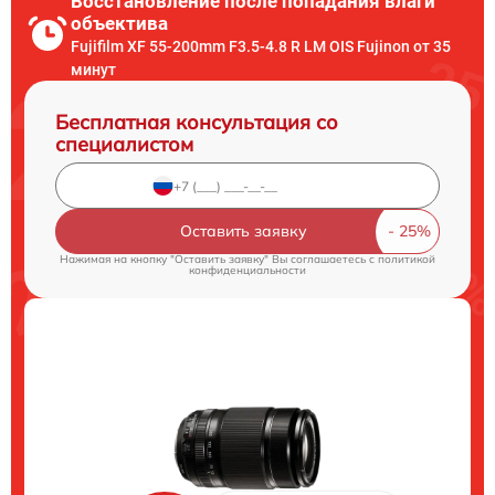
Восстановление после попадания влаги
объектива
Fujifilm XF 55-200mm F3.5-4.8 R LM OIS Fujinon от 35
минут
Бесплатная консультация со
специалистом
Оставить заявку
Нажимая на кнопку "Оставить заявку" Вы соглашаетесь c
политикой
конфиденциальности