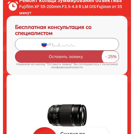
Ремонт кольца зуммирования объектива
Fujifilm XF 55-200mm F3.5-4.8 R LM OIS Fujinon от 35
минут
Бесплатная консультация со
специалистом
Оставить заявку
Нажимая на кнопку "Оставить заявку" Вы соглашаетесь c
политикой
конфиденциальности
Скидка по