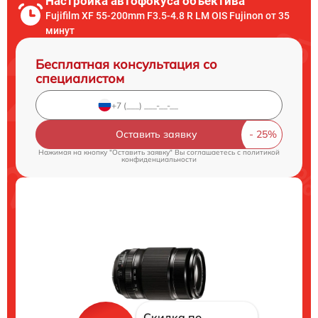
Настройка автофокуса объектива
Fujifilm XF 55-200mm F3.5-4.8 R LM OIS Fujinon от 35
минут
Бесплатная консультация со
специалистом
Оставить заявку
Нажимая на кнопку "Оставить заявку" Вы соглашаетесь c
политикой
конфиденциальности
Скидка по