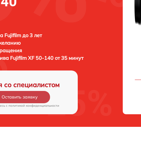
140
 Fujifilm до 3 лет
 желанию
бращения
тива
Fujifilm XF 50-140 от 35 минут
я со специалистом
Оставить заявку
есь c
политикой конфиденциальности