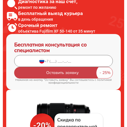
Диагностика за наш счет,
ремонт по желанию
Бесплатный выезд курьера
в день обращения
Срочный ремонт
объектива Fujifilm XF 50-140 от 35 минут
Бесплатная консультация со
специалистом
Оставить заявку
Нажимая на кнопку "Оставить заявку" Вы соглашаетесь c
политикой
конфиденциальности
Скидка по
-20%
предварительной