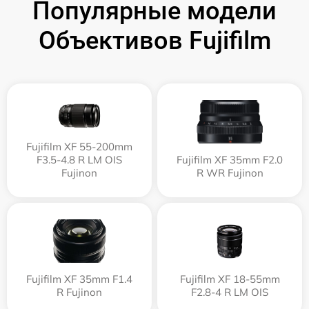
Популярные модели
Объективов Fujifilm
Fujifilm XF 55-200mm
F3.5-4.8 R LM OIS
Fujifilm XF 35mm F2.0
Fujinon
R WR Fujinon
Fujifilm XF 35mm F1.4
Fujifilm XF 18-55mm
R Fujinon
F2.8-4 R LM OIS