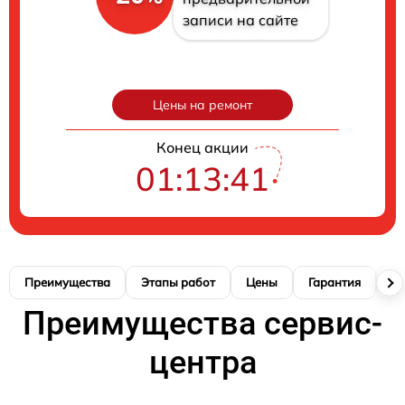
записи на сайте
Цены на ремонт
Конец акции
01:13:40
Преимущества
Этапы работ
Цены
Гарантия
М
Преимущества сервис-
центра