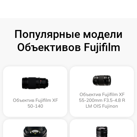
Популярные модели
Объективов Fujifilm
Объектив Fujifilm XF
Объектив Fujifilm XF
55-200mm F3.5-4.8 R
50-140
LM OIS Fujinon