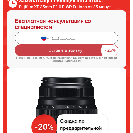
Замена направляющих объектива
Fujifilm XF 35mm F2.0 R WR Fujinon от 35 минут
Бесплатная консультация со
специалистом
Оставить заявку
Нажимая на кнопку "Оставить заявку" Вы соглашаетесь c
политикой
конфиденциальности
Скидка по
-20%
предварительной