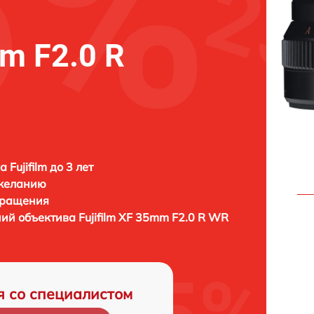
mm F2.0 R
 Fujifilm до 3 лет
 желанию
бращения
ний объектива
Fujifilm XF 35mm F2.0 R WR
я со специалистом