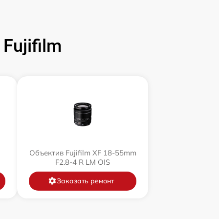
ujifilm
Объектив Fujifilm XF 18-55mm
F2.8-4 R LM OIS
Заказать ремонт