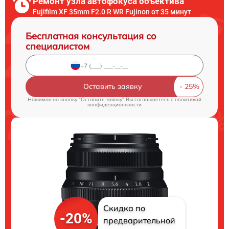
Ремонт узла автофокуса объектива
Fujifilm XF 35mm F2.0 R WR Fujinon от 35 минут
Бесплатная консультация со
специалистом
Оставить заявку
Нажимая на кнопку "Оставить заявку" Вы соглашаетесь c
политикой
конфиденциальности
Скидка по
-20%
предварительной