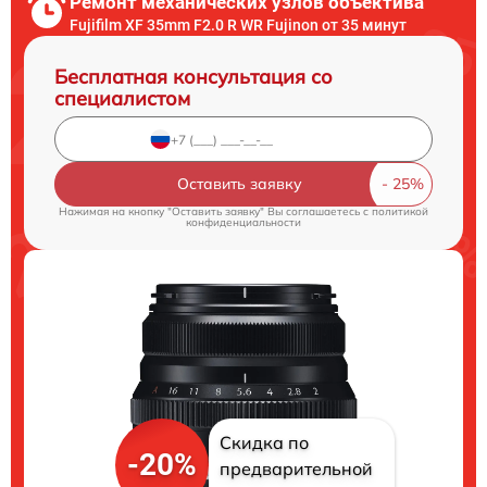
Ремонт механических узлов объектива
Fujifilm XF 35mm F2.0 R WR Fujinon от 35 минут
Бесплатная консультация со
специалистом
Оставить заявку
Нажимая на кнопку "Оставить заявку" Вы соглашаетесь c
политикой
конфиденциальности
Скидка по
-20%
предварительной