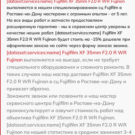
[dataset:services:name] Fujifilm XF 35mm F2.0 R WR Fujinon
выполняется в нашем специализированном сц Fujifilm в
Ростове-на-Дону мастерами с огромным опытом - от 5 лет.
На все виды работ и запчасти предоставляем
расширенную гарантию - мы в сервисном центр уверены в
качестве наших работ. [dataset:services:name] Fujifilm XF
35mm F2.0 R WR Fujinon будет стоить на -15% дешевле при
оформлении заказа на сайте через форму заказа звонка.
[dataset:services:name] Fujifilm XF 35mm F2.0 R WR
Fujinon
выполняется на выезде, если не требует
специального оборудования и сложного ремонта. В
таких случаях наш мастер доставит Fujifilm XF 35mm
F2.0 R WR Fujinon в сц Fujifilm в Ростове-на-Дону и
привезет обратно.
Закажите звонок или позвоните и наш мастер
сервисного центра Fujifilm в Ростове-на-Дону
проконсультирует и озвучит стоимость работ над
объектива Fujifilm XF 35mm F2.0 R WR Fujinon.
[dataset:services:name] Fujifilm XF 35mm F2.0 R WR
Fujinon по нашей статистике в среднем занимает 3-4