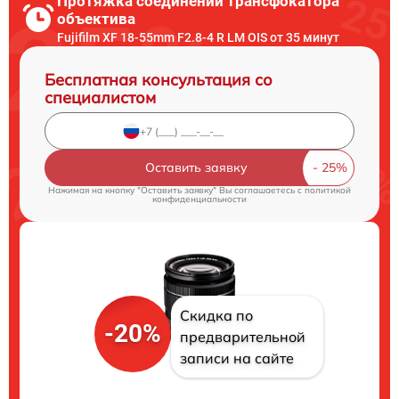
Протяжка соединений трансфокатора
объектива
Fujifilm XF 18-55mm F2.8-4 R LM OIS от 35 минут
Бесплатная консультация со
специалистом
Оставить заявку
Нажимая на кнопку "Оставить заявку" Вы соглашаетесь c
политикой
конфиденциальности
Скидка по
-20%
предварительной
записи на сайте