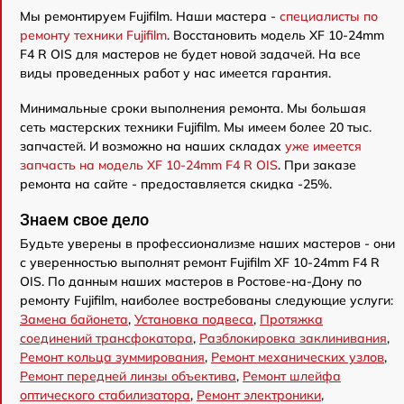
Мы ремонтируем Fujifilm. Наши мастера -
специалисты по
ремонту техники Fujifilm
. Восстановить модель XF 10-24mm
F4 R OIS для мастеров не будет новой задачей. На все
виды проведенных работ у нас имеется гарантия.
Минимальные сроки выполнения ремонта. Мы большая
сеть мастерских техники Fujifilm. Мы имеем более 20 тыс.
запчастей. И возможно на наших складах
уже имеется
запчасть на модель XF 10-24mm F4 R OIS
. При заказе
ремонта на сайте - предоставляется скидка -25%.
Знаем свое дело
Будьте уверены в профессионализме наших мастеров - они
с уверенностью выполнят ремонт Fujifilm XF 10-24mm F4 R
OIS. По данным наших мастеров в Ростове-на-Дону по
ремонту Fujifilm, наиболее востребованы следующие услуги:
Замена байонета
,
Установка подвеса
,
Протяжка
соединений трансфокатора
,
Разблокировка заклинивания
,
Ремонт кольца зуммирования
,
Ремонт механических узлов
,
Ремонт передней линзы объектива
,
Ремонт шлейфа
оптического стабилизатора
,
Ремонт электроники
,