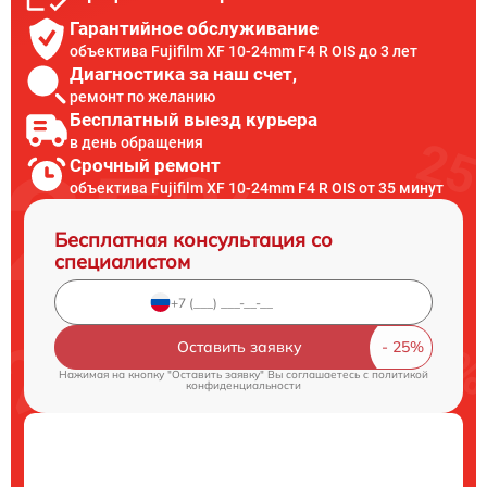
Гарантийное обслуживание
объектива Fujifilm XF 10-24mm F4 R OIS до 3 лет
Диагностика за наш счет,
ремонт по желанию
Бесплатный выезд курьера
в день обращения
Срочный ремонт
объектива Fujifilm XF 10-24mm F4 R OIS от 35 минут
Бесплатная консультация со
специалистом
Оставить заявку
Нажимая на кнопку "Оставить заявку" Вы соглашаетесь c
политикой
конфиденциальности