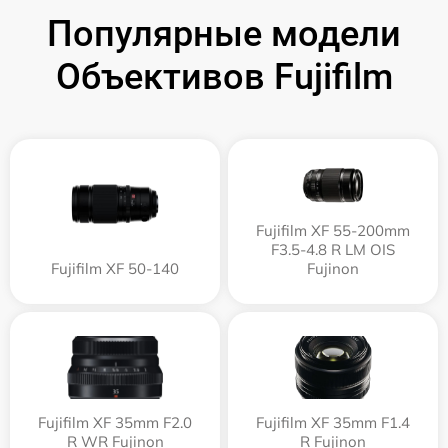
Популярные модели
Объективов Fujifilm
Fujifilm XF 55-200mm
F3.5-4.8 R LM OIS
Fujifilm XF 50-140
Fujinon
Fujifilm XF 35mm F2.0
Fujifilm XF 35mm F1.4
R WR Fujinon
R Fujinon