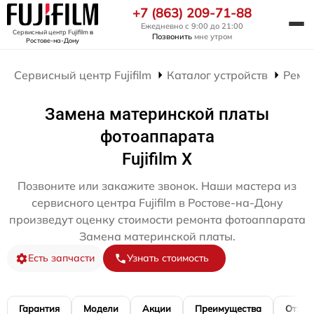
+7 (863) 209-71-88
Ежедневно с 9:00 до 21:00
Сервисный центр Fujifilm
в
Позвонить
мне утром
Ростове-на-Дону
Сервисный центр Fujifilm
Каталог устройств
Ремо
Замена материнской платы
фотоаппарата
Fujifilm X
Позвоните или закажите звонок. Наши мастера из
сервисного центра Fujifilm в Ростове-на-Дону
произведут оценку стоимости ремонта фотоаппарата
Замена материнской платы.
Есть запчасти
Узнать стоимость
Гарантия
Модели
Акции
Преимущества
Отзы