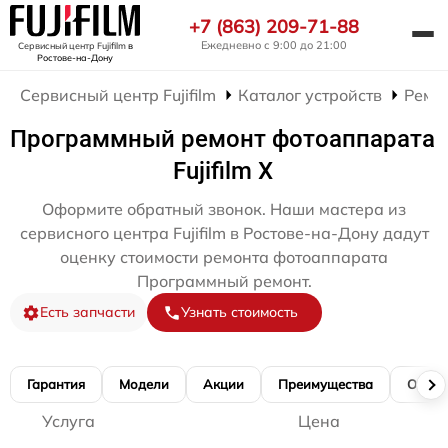
+7 (863) 209-71-88
Ежедневно с 9:00 до 21:00
Сервисный центр Fujifilm
в
Ростове-на-Дону
Сервисный центр Fujifilm
Каталог устройств
Ремо
Программный ремонт фотоаппарата
Fujifilm X
Оформите обратный звонок. Наши мастера из
сервисного центра Fujifilm в Ростове-на-Дону дадут
оценку стоимости ремонта фотоаппарата
Программный ремонт.
Есть запчасти
Узнать стоимость
Гарантия
Модели
Акции
Преимущества
Отзы
Услуга
Цена