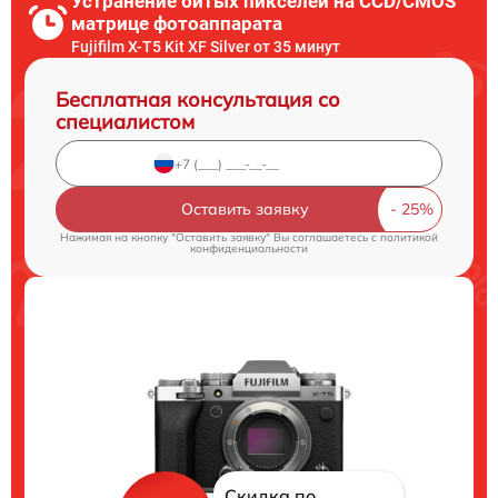
Устранение битых пикселей на CCD/CMOS
матрице фотоаппарата
Fujifilm X-T5 Kit XF Silver от 35 минут
Бесплатная консультация со
специалистом
Оставить заявку
Нажимая на кнопку "Оставить заявку" Вы соглашаетесь c
политикой
конфиденциальности
Скидка по