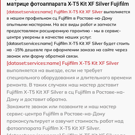
матрице фотоаппарата X-T5 Kit XF Silver Fujifilm
[dataset:services:name] Fujifilm X-T5 Kit XF Silver
выполняется
в нашем профильном сц Fujifilm в Ростове-на-Дону
опытными мастерами. На все виды работ и запчасти
предоставляем расширенную гарантию - мы в сервис-
центре уверены в качестве наших услуг.
[dataset:services:name] Fujifilm X-T5 Kit XF Silver будет стоить
на -15% дешевле при оформлении заказа на сайте через
звонок или форму обратной связи.
[dataset:services:name] Fujifilm X-T5 Kit XF Silver
выполняется на выезде, если не требует
специального оборудования и длительного времени
ремонта. В таких случаях наш мастер доставит
Fujifilm X-T5 Kit XF Silver в сц Fujifilm в Ростове-на-
Дону и доставит обратно.
Закажите звонок или позвоните и наш мастер
сервис-центра Fujifilm в Ростове-на-Дону
проконсультирует и озвучит стоимость работ над
фотоаппарата Fujifilm X-T5 Kit XF Silver.