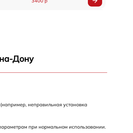
3400 р
3500 р
3900 р
3800 р
-на-Дону
3300 р
2300 р
2200 р
 (например, неправильная установка
2500 р
 параметрам при нормальном использовании.