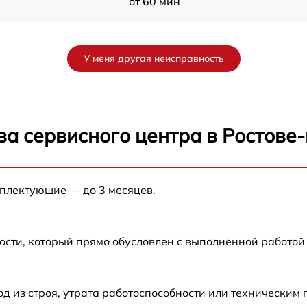
от 60 мин
dy
от 60 мин
У меня другая неисправность
от 60 мин
от 60 мин
ва сервисного центра в Ростове
от 60 мин
мплектующие — до 3 месяцев.
от 60 мин
от 60 мин
ости, который прямо обусловлен с выполненной работой
от 60 мин
 из строя, утрата работоспособности или техническим