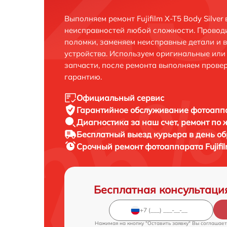
Выполняем ремонт Fujifilm X-T5 Body Silve
неисправностей любой сложности. Проводи
поломки, заменяем неисправные детали и 
устройства. Используем оригинальные ил
запчасти, после ремонта выполняем прове
гарантию.
Официальный сервис
Гарантийное обслуживание
фотоаппар
Диагностика за наш счет,
ремонт по
Бесплатный выезд курьера
в день о
Срочный ремонт
фотоаппарата Fujifil
Бесплатная консультаци
Нажимая на кнопку "Оставить заявку" Вы соглашает