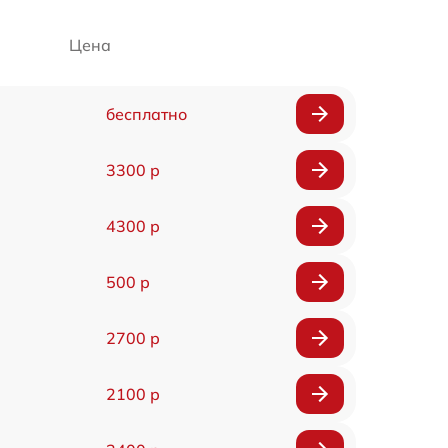
Цена
бесплатно
3300 р
4300 р
500 р
2700 р
2100 р