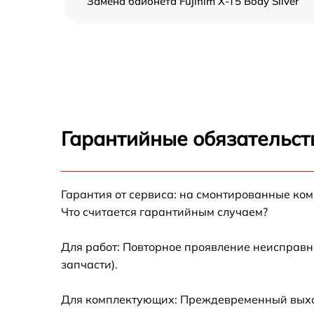
Замена байонета Fujifilm X-T5 Body Silver
Чистка CCD/CMOS матрицы Fujifilm X-T5 Bo
Silver
Устранение битых пикселей на CCD/CMOS
матрице Fujifilm X-T5 Body Silver
Замена платы отсека карты памяти Fujifilm
X-T5 Body Silver
Гарантийные обязательст
Замена материнской платы Fujifilm X-T5
Body Silver
Гарантия от сервиса: на смонтированные ко
Замена затвора Fujifilm X-T5 Body Silver
Что считается гарантийным случаем?
Замена корпуса Fujifilm X-T5 Body Silver
Для работ: Повторное проявление неисправн
запчасти).
Замена контроллера питания Fujifilm X-T5
Body Silver
Для комплектующих: Преждевременный выход
Замена дисплея (экрана) Fujifilm X-T5 Body