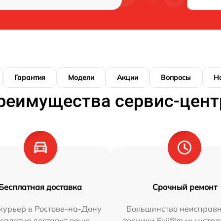
Гарантия
Модели
Акции
Вопросы
Н
реимущества сервис-цент
Бесплатная доставка
Срочный ремонт
курьер в Ростове-на-Дону
Большинство неисправн
сплатно доставит ваше
техники Fujifilm мы устр