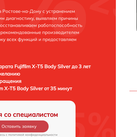
r в Ростове-на-Дону с устранением
м диагностику, выявляем причины
восстанавливаем работоспособность
и рекомендованные производителем
рку всех функций и предоставляем
ата Fujifilm X-T5 Body Silver до 3 лет
 желанию
бращения
m X-T5 Body Silver от 35 минут
я со специалистом
Оставить заявку
есь c
политикой конфиденциальности