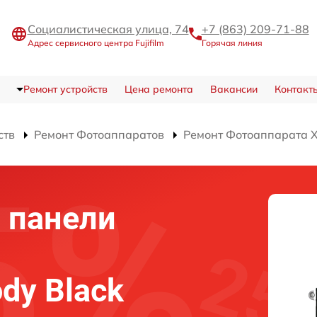
Социалистическая улица, 74
+7 (863) 209-71-88
Адрес сервисного центра Fujifilm
Горячая линия
Ремонт устройств
Цена ремонта
Вакансии
Контакт
ств
Ремонт Фотоаппаратов
Ремонт Фотоаппарата X
 панели
ody Black