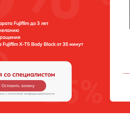
ата Fujifilm до 3 лет
 желанию
бращения
а
Fujifilm X-T5 Body Black от 35 минут
я со специалистом
Оставить заявку
есь c
политикой конфиденциальности