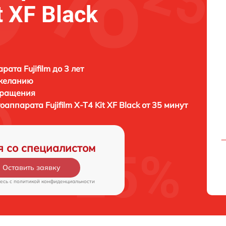
t XF Black
ата Fujifilm до 3 лет
 желанию
бращения
тоаппарата
Fujifilm X-T4 Kit XF Black от 35 минут
я со специалистом
Оставить заявку
есь c
политикой конфиденциальности