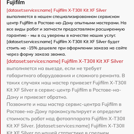
Fujifilm
[dataset:services:name] Fujifilm X-T30II Kit XF Silver
выполняется в нашем специализированном сервисном
центр Fujifilm в Ростове-на-Дону опытными мастерами. На
все виды работ и запчасти предоставляем расширенную
гарантию - мы в сц уверены в качестве наших услуг.
[dataset:services:name] Fujifilm X-T30II Kit XF Silver будет
стоить на -15% дешевле при оформлении заказа на сайте
через форму заказа звонка.
[dataset:services:name] Fujifilm X-T30II Kit XF Silver
выполняется на выезде, если не требует
габаритного оборудования и сложного ремонта. В
таких случаях наш мастер привезет Fujifilm X-T30II
Kit XF Silver в сервис-центр Fujifilm в Ростове-на-
Дону и привезет обратно.
Позвоните и наш мастер сервис-центра Fujifilm в
Ростове-на-Дону проконсультирует и определит
стоимость работ над фотоаппарата Fujifilm X-T30II
Kit XF Silver. [dataset:services:name] Fujifilm X-T30II
Kit XF Silver по нашей статистике в среднем