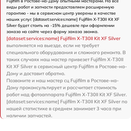
Fujifilm в Ростове-на-Дону опытными мастерами. На все
виды работ и запчасти предоставляем расширенную
гарантию - мы в сервисном центр уверены в качестве
наших услуг. [dataset:services:name] Fujifilm X-T30II Kit XF
Silver будет стоить на -15% дешевле при оформлении
заказа на сайте через форму заказа звонка.
[dataset:services:name] Fujifilm X-T30II Kit XF Silver
выполняется на выезде, если не требует
специального оборудования и сложного ремонта. В
таких случаях наш мастер привезет Fujifilm X-T30II
Kit XF Silver в сервисный центр Fujifilm в Ростове-на-
Дону и доставит обратно.
Позвоните и наш мастер сц Fujifilm в Ростове-на-
Дону проконсультирует и рассчитает стоимость
работ над фотоаппарата Fujifilm X-T30II Kit XF Silver.
[dataset:services:name] Fujifilm X-T30II Kit XF Silver по
нашей статистике в среднем занимает 3 часа при
наличии запчастей.