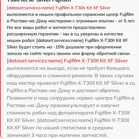
[dataset:services:name] Fujifilm X-T30II Kit XF Silver
выполняется в нашем профильном сервисном центр Fujifilm
в Ростове-на-Дону мастерами с огромным опытом - от 5 лет.
На все виды работ и запчасти предоставляем
расширенную гарантию - мы в сц уверены в качестве
наших работ. [dataset:services:name] Fujifilm X-T30II Kit XF
Silver будет стоить на -15% дешевле при оформлении
заказа на сайте через звонок или форму обратной связи.
[dataset:services:name] Fujifilm X-T30II Kit XF Silver
выполняется на выезде, если не требует большого
оборудования и сложного ремонта. В таких случаях
наш мастер привезет Fujifilm X-T30II Kit XF Silver в сц
Fujifilm в Ростове-на-Дону и доставит обратно.
Позвоните и наш сотрудник сервис-центра Fujifilm в
Ростове-на-Дону проконсультирует и озвучит
стоимость работ над фотоаппарата Fujifilm X-T30II
Kit XF Silver. [dataset:services:name] Fujifilm X-T30II
Kit XF Silver по нашей статистике в среднем
занимает 3 часа при наличии запчастей.