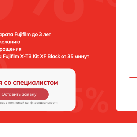
ата Fujifilm до 3 лет
 желанию
бращения
а
Fujifilm X-T3 Kit XF Black от 35 минут
я со специалистом
Оставить заявку
есь c
политикой конфиденциальности