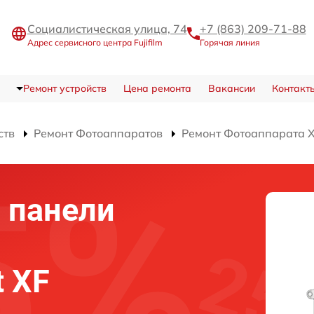
Социалистическая улица, 74
+7 (863) 209-71-88
Адрес сервисного центра Fujifilm
Горячая линия
Ремонт устройств
Цена ремонта
Вакансии
Контакт
ств
Ремонт Фотоаппаратов
Ремонт Фотоаппарата X-
 панели
t XF