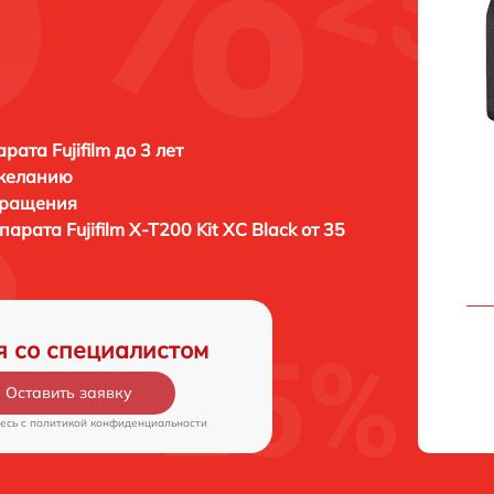
ата Fujifilm до 3 лет
 желанию
бращения
ппарата
Fujifilm X-T200 Kit XC Black от 35
я со специалистом
Оставить заявку
есь c
политикой конфиденциальности