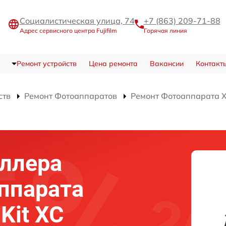
Социалистическая улица, 74
+7 (863) 209-71-88
Адрес сервисного центра Fujifilm
Горячая линия
Ремонт устройств
Цена ремонта
Вакансии
Контакт
ств
Ремонт Фотоаппаратов
Ремонт Фотоаппарата X-
ллера
ппарата
 Kit XC