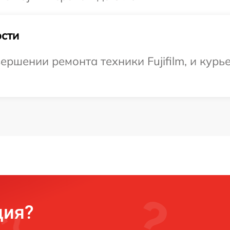
сти
ршении ремонта техники Fujifilm, и курь
ция?