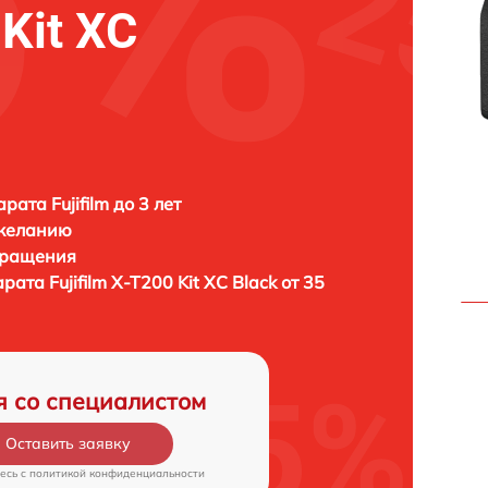
 Kit XC
ата Fujifilm до 3 лет
 желанию
бращения
арата
Fujifilm X-T200 Kit XC Black от 35
я со специалистом
Оставить заявку
есь c
политикой конфиденциальности