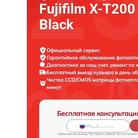
Fujifilm X-T200
Black
Официальный сервис
Гарантийное обслуживание
фотоаппар
Диагностика за наш счет,
ремонт по
Бесплатный выезд курьера
в день о
Чистка CCD/CMOS матрицы фотоапп
минут
Бесплатная консультаци
Нажимая на кнопку "Оставить заявку" Вы соглашает