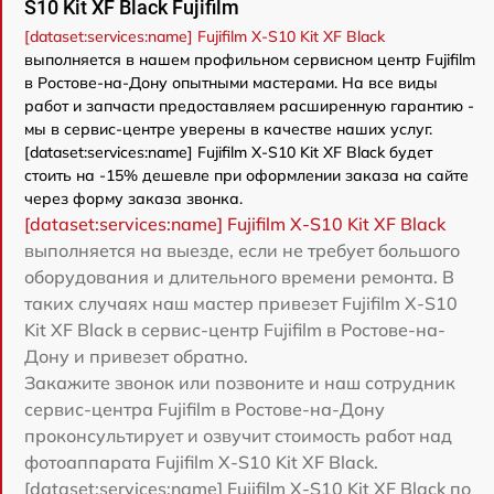
S10 Kit XF Black Fujifilm
[dataset:services:name] Fujifilm X-S10 Kit XF Black
выполняется в нашем профильном сервисном центр Fujifilm
в Ростове-на-Дону опытными мастерами. На все виды
работ и запчасти предоставляем расширенную гарантию -
мы в сервис-центре уверены в качестве наших услуг.
[dataset:services:name] Fujifilm X-S10 Kit XF Black будет
стоить на -15% дешевле при оформлении заказа на сайте
через форму заказа звонка.
[dataset:services:name] Fujifilm X-S10 Kit XF Black
выполняется на выезде, если не требует большого
оборудования и длительного времени ремонта. В
таких случаях наш мастер привезет Fujifilm X-S10
Kit XF Black в сервис-центр Fujifilm в Ростове-на-
Дону и привезет обратно.
Закажите звонок или позвоните и наш сотрудник
сервис-центра Fujifilm в Ростове-на-Дону
проконсультирует и озвучит стоимость работ над
фотоаппарата Fujifilm X-S10 Kit XF Black.
[dataset:services:name] Fujifilm X-S10 Kit XF Black по