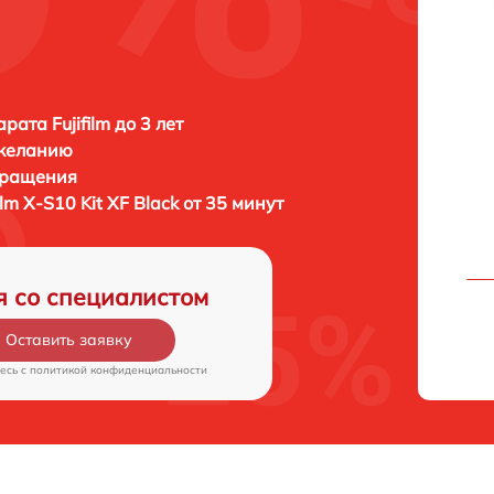
ата Fujifilm до 3 лет
 желанию
бращения
film X-S10 Kit XF Black от 35 минут
я со специалистом
Оставить заявку
есь c
политикой конфиденциальности