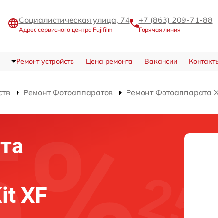
Социалистическая улица, 74
+7 (863) 209-71-88
Адрес сервисного центра Fujifilm
Горячая линия
Ремонт устройств
Цена ремонта
Вакансии
Контакт
ств
Ремонт Фотоаппаратов
Ремонт Фотоаппарата X-
та
it XF