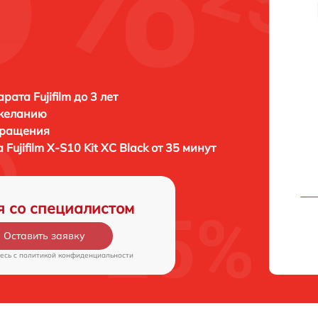
ата Fujifilm до 3 лет
 желанию
бращения
а
Fujifilm X-S10 Kit XC Black от 35 минут
я со специалистом
Оставить заявку
есь c
политикой конфиденциальности