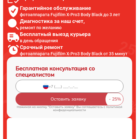
Гарантийное обслуживание
фотоаппарата Fujifilm X-Pro3 Body Black до 3 лет
Диагностика за наш счет,
ремонт по желанию
Бесплатный выезд курьера
в день обращения
Срочный ремонт
фотоаппарата Fujifilm X-Pro3 Body Black от 35 минут
Бесплатная консультация со
специалистом
Оставить заявку
Нажимая на кнопку "Оставить заявку" Вы соглашаетесь c
политикой
конфиденциальности