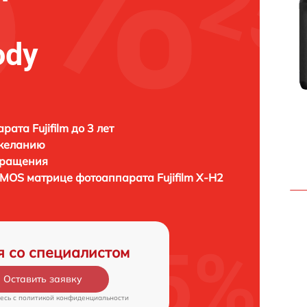
ody
ата Fujifilm до 3 лет
 желанию
бращения
/CMOS матрице фотоаппарата
Fujifilm X-H2
я со специалистом
Оставить заявку
есь c
политикой конфиденциальности