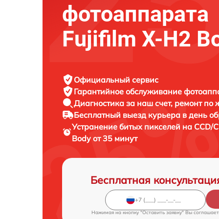
фотоаппарата
Fujifilm X-H2 B
Официальный сервис
Гарантийное обслуживание
фотоаппар
Диагностика за наш счет,
ремонт по
Бесплатный выезд курьера
в день о
Устранение битых пикселей на CCD
Body от 35 минут
Бесплатная консультаци
Нажимая на кнопку "Оставить заявку" Вы соглашает