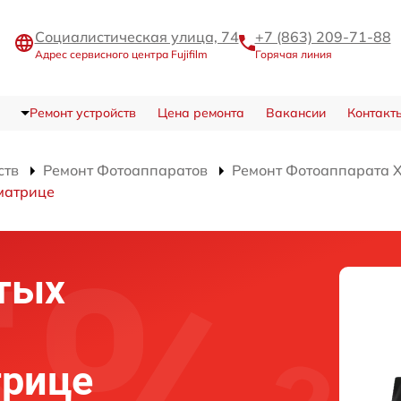
Социалистическая улица, 74
+7 (863) 209-71-88
Адрес сервисного центра Fujifilm
Горячая линия
Ремонт устройств
Цена ремонта
Вакансии
Контакт
ств
Ремонт Фотоаппаратов
Ремонт Фотоаппарата 
матрице
тых
рице