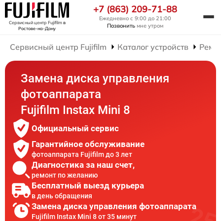
+7 (863) 209-71-88
Ежедневно с 9:00 до 21:00
Сервисный центр Fujifilm
в
Позвонить
мне утром
Ростове-на-Дону
Сервисный центр Fujifilm
Каталог устройств
Ремо
Замена диска управления
фотоаппарата
Fujifilm Instax Mini 8
Официальный сервис
Гарантийное обслуживание
фотоаппарата Fujifilm до 3 лет
Диагностика за наш счет,
ремонт по желанию
Бесплатный выезд курьера
в день обращения
Замена диска управления фотоаппарата
Fujifilm Instax Mini 8 от 35 минут