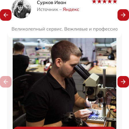
Наши мастера
Сурков Иван
Источник –
Яндекс
Великолепный сервис. Вежливые и профессиональн
Константин Александрович Иванов