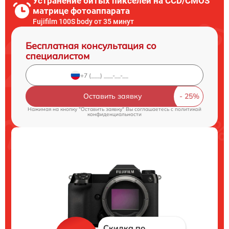
Устранение битых пикселей на CCD/CMOS
матрице фотоаппарата
Fujifilm 100S body от 35 минут
Бесплатная консультация со
специалистом
Оставить заявку
Нажимая на кнопку "Оставить заявку" Вы соглашаетесь c
политикой
конфиденциальности
Скидка по