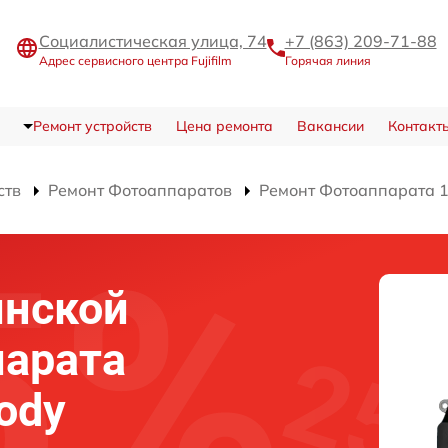
Социалистическая улица, 74
+7 (863) 209-71-88
Адрес сервисного центра Fujifilm
Горячая линия
Ремонт устройств
Цена ремонта
Вакансии
Контакт
ств
Ремонт Фотоаппаратов
Ремонт Фотоаппарата 10
инской
парата
body