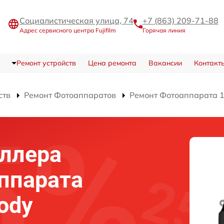
Социалистическая улица, 74
+7 (863) 209-71-88
Адрес сервисного центра Fujifilm
Горячая линия
Ремонт устройств
Цена ремонта
Вакансии
Контакт
ств
Ремонт Фотоаппаратов
Ремонт Фотоаппарата 10
ллера
ппарата
body