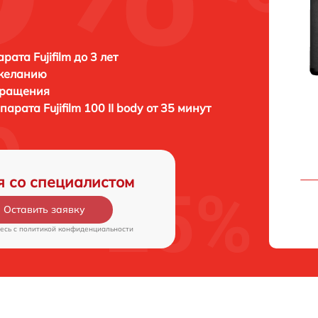
ата Fujifilm до 3 лет
 желанию
бращения
ппарата
Fujifilm 100 II body от 35 минут
я со специалистом
Оставить заявку
есь c
политикой конфиденциальности