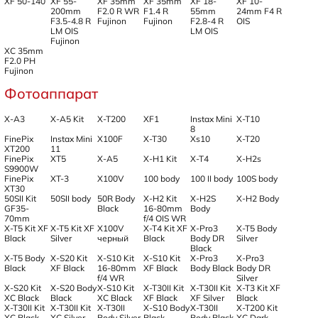
XF 50-140
XF 55-
XF 35mm
XF 35mm
XF 18-
XF 10-
200mm
F2.0 R WR
F1.4 R
55mm
24mm F4 R
F3.5-4.8 R
Fujinon
Fujinon
F2.8-4 R
OIS
LM OIS
LM OIS
Fujinon
XC 35mm
F2.0 PH
Fujinon
Фотоаппарат
X-A3
X-A5 Kit
X-T200
XF1
Instax Mini
X-T10
8
FinePix
Instax Mini
X100F
X-T30
Xs10
X-T20
XT200
11
FinePix
XT5
X-A5
X-H1 Kit
X-T4
X-H2s
S9900W
FinePix
XT-3
X100V
100 body
100 II body
100S body
XT30
50SII Kit
50SII body
50R Body
X-H2 Kit
X-H2S
X-H2 Body
GF35-
Black
16-80mm
Body
70mm
f/4 OIS WR
X-T5 Kit XF
X-T5 Kit XF
X100V
X-T4 Kit XF
X-Pro3
X-T5 Body
Black
Silver
черный
Black
Body DR
Silver
Black
X-T5 Body
X-S20 Kit
X-S10 Kit
X-S10 Kit
X-Pro3
X-Pro3
Black
XF Black
16-80mm
XF Black
Body Black
Body DR
f/4 WR
Silver
X-S20 Kit
X-S20 Body
X-S10 Kit
X-T30II Kit
X-T30II Kit
X-T3 Kit XF
XC Black
Black
XC Black
XF Black
XF Silver
Black
X-T30II Kit
X-T30II Kit
X-T30II
X-S10 Body
X-T30II
X-T200 Kit
XC Black
XC Silver
Body Silver
Black
Body Black
XC Dark